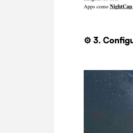
NightCap
Apps como 
⚙️ 3. Config