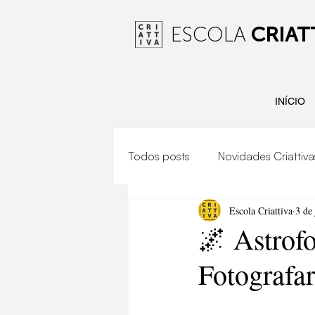
ESCOLA
CRIAT
INÍCIO
Todos posts
Novidades Criattiva
Escola Criattiva
3 de 
Gambiarra produções
Fot
🌌 Astrof
Fotografa