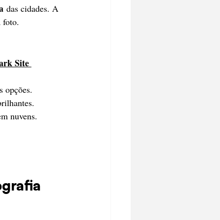
a
 das cidades. A 
 foto.
ark Site 
s opções.
rilhantes.
sem nuvens.
grafia