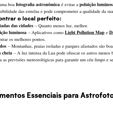
fotografia astronômica
poluição luminos
 uma boa 
 é evitar a 
visibilidade das estrelas e pode comprometer a qualidade da sua
ntrar o local perfeito:
tadas das cidades
 – Quanto menos luz, melhor.
ição luminosa
Light Pollution Map
D
 – Aplicativos como 
 e 
trar os melhores pontos.
ados
 – Montanhas, praias isoladas e parques afastados são boa
a cheia
 – A luz intensa da Lua pode ofuscar os astros menos b
a as previsões meteorológicas para garantir um céu limpo e 
amentos Essenciais para Astrofoto