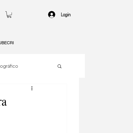
Login
UBECRI
ográfico
f
ra