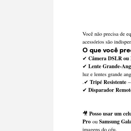
Você não precisa de e
acessórios são indispe
O que você pre
Câmera DSLR ou M
✔ 
Lente Grande-Angu
✔ 
luz e lentes grande an
Tripé Resistente
.✔ 
 –
Disparador Remot
✔ 
Posso usar um celu
🎥 
Pro
Samsung Gala
 ou 
imagens do céu. 