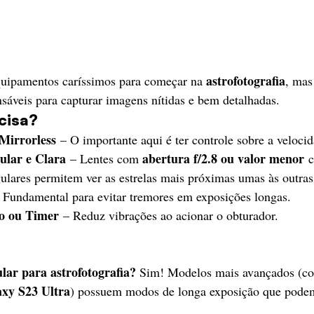
astrofotografia
quipamentos caríssimos para começar na 
, mas
nsáveis para capturar imagens nítidas e bem detalhadas.
cisa?
irrorless
 – O importante aqui é ter controle sobre a veloci
lar e Clara
abertura f/2.8 ou valor menor
 – Lentes com 
 
gulares permitem ver as estrelas mais próximas umas às outras
 Fundamental para evitar tremores em exposições longas.
o ou Timer
 – Reduz vibrações ao acionar o obturador.
lar para astrofotografia? 
Sim! Modelos mais avançados (c
xy S23 Ultra
) possuem modos de longa exposição que podem