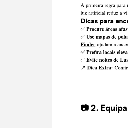
A primeira regra para
luz artificial reduz a 
Dicas para enco
Procure áreas afas
✅ 
Use mapas de polu
✅ 
Finder
 ajudam a encon
Prefira locais elev
✅ 
Evite noites de Lu
✅ 
Dica Extra:
📍 
 Confir
📷 2. Equip