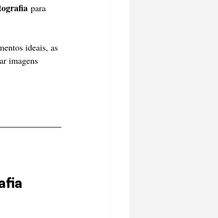
tografia
 para 
mentos ideais, as 
rar imagens 
afia