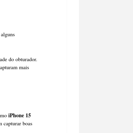
 alguns 
dade do obturador.
capturam mais 
iPhone 15 
omo 
 capturar boas 