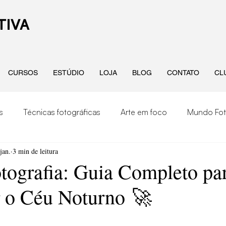
TIVA
CURSOS
ESTÚDIO
LOJA
BLOG
CONTATO
CL
s
Técnicas fotográficas
Arte em foco
Mundo Fot
jan.
3 min de leitura
ografia como negócio
Fotógrafxs recomendadxs
Staf
otografia: Guia Completo pa
r o Céu Noturno 🚀