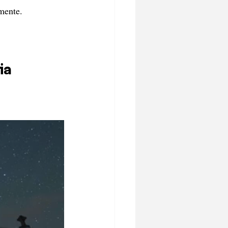
mente.
ia