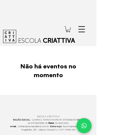
ESCOLA
CRIATTIVA
Não há eventos no
momento
ESCOLA CRIATTIVA
RAZÃO SOCIAL:
GABRIEL RAMOS MOREIRA
07333881407
CNPJ:
18.470.993
/0001-20
Fone
:
82 2103 0240
email:
:
contato@escolacriattiva.com.br
Endereço:
Rua Empresário Antônio
Magalhães, 195 - Jatiúca
, Maceió/AL CEP:
57036-410