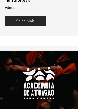
Instrutor(es):
Vários
Saiba Mais