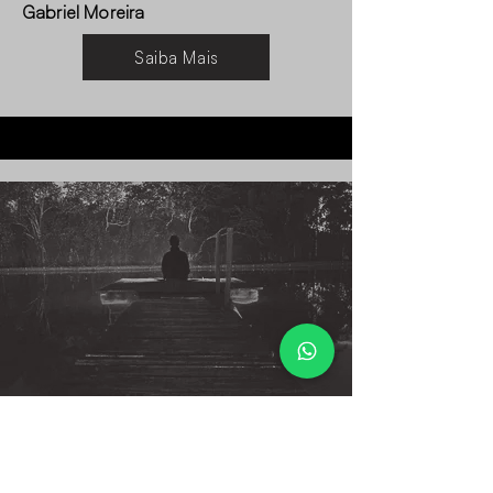
Gabriel Moreira
Saiba Mais
Workshop de longa exposição
noturna
Início: