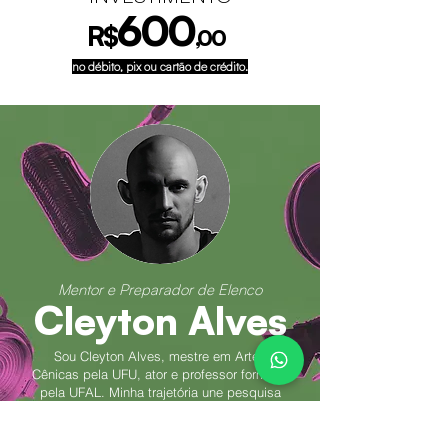
600
R$
,00
no ​débito, pix ou cartão de crédito.
Mentor e Preparador de Elenco
Cleyton Alves
Sou Cleyton Alves, mestre em Artes
Cênicas pela UFU, ator e professor formado
pela UFAL. Minha trajetória une pesquisa
acadêmica e prática artística, sempre com
o olhar voltado para três frentes que me
movem: preparação de elenco, treinamento