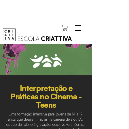
ESCOLA
CRIATTIVA
Interpretação e
Práticas no Cinema -
Teens
Uma
formação intensiva
para jovens de 14 a 17
anos que desejam iniciar na carreira de ator. Do
estudo de roteiro à gravação, desenvolva a técnica