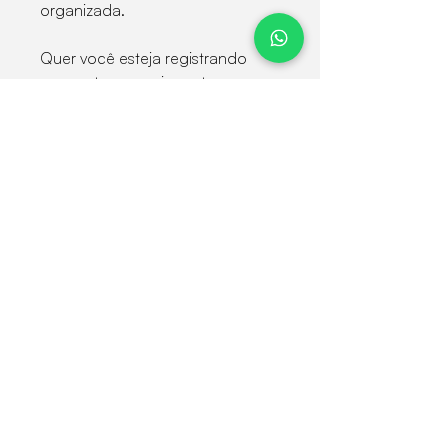
organizada.
Quer você esteja registrando
momentos emocionantes na
cidade ou explorando ao ar livre,
essa mochila multiuso para
câmeras pode atender às suas
necessidades. Seu design
considera o conforto, a
impermeabilidade e a
praticidade, proporcionando
uma solução perfeita para
guardar os acessórios de sua
câmera.
Não importa onde você vá, ela
será sempre sua companheira
confiável.