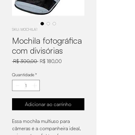
SKU: MOCHILA1
Mochila fotográfica
com divisórias
Preço
Preço
 R$ 300,00 
R$ 180,00
normal
promocional
Quantidade
*
Adicionar ao carrinho
Essa mochila multiuso para
câmeras é a companheira ideal,