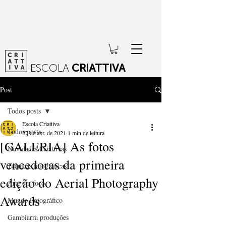
ESCOLA
CRIATTIVA
Post
Todos posts
Escola Criattiva
Todos posts
27 de abr. de 2021
1 min de leitura
[GALERIA] As fotos
Novidades Criattivas
vencedoras da primeira
Técnicas fotográficas
edição do Aerial Photography
Arte em foco
Awards
Mundo Fotográfico
Gambiarra produções