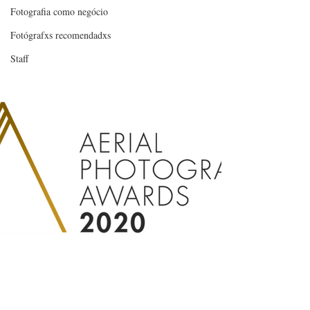
Fotografia como negócio
Fotógrafxs recomendadxs
Staff